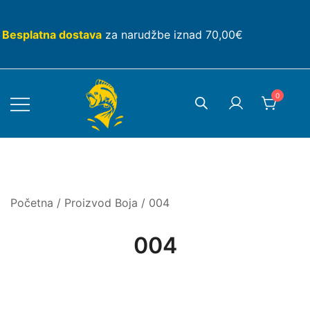
Skip
to
Besplatna dostava
za narudžbe iznad 70,00€
content
0
Početna
/ Proizvod Boja / 004
004