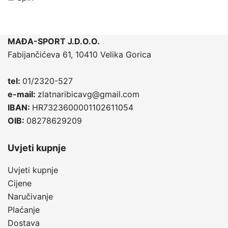
MAĐA-SPORT J.D.O.O.
Fabijančićeva 61, 10410 Velika Gorica
tel:
01/2320-527
e-mail:
zlatnaribicavg@gmail.com
IBAN:
HR7323600001102611054
OIB:
08278629209
Uvjeti kupnje
Uvjeti kupnje
Cijene
Naručivanje
Plaćanje
Dostava