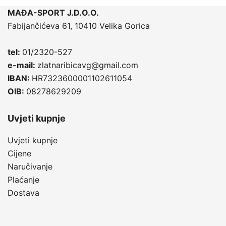
MAĐA-SPORT J.D.O.O.
Fabijančićeva 61, 10410 Velika Gorica
tel:
01/2320-527
e-mail:
zlatnaribicavg@gmail.com
IBAN:
HR7323600001102611054
OIB:
08278629209
Uvjeti kupnje
Uvjeti kupnje
Cijene
Naručivanje
Plaćanje
Dostava