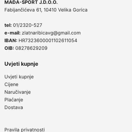
MAĐA-SPORT J.D.O.O.
Fabijančićeva 61, 10410 Velika Gorica
tel:
01/2320-527
e-mail:
zlatnaribicavg@gmail.com
IBAN:
HR7323600001102611054
OIB:
08278629209
Uvjeti kupnje
Uvjeti kupnje
Cijene
Naručivanje
Plaćanje
Dostava
Pravila privatnosti