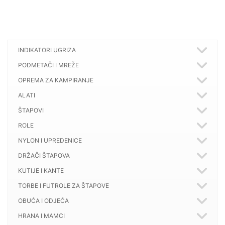
cijena
cijena
bila
je:
je:
11,90 €.
14,20 €.
INDIKATORI UGRIZA
PODMETAČI I MREŽE
OPREMA ZA KAMPIRANJE
ALATI
ŠTAPOVI
ROLE
NYLON I UPREDENICE
DRŽAČI ŠTAPOVA
KUTIJE I KANTE
TORBE I FUTROLE ZA ŠTAPOVE
OBUĆA I ODJEĆA
HRANA I MAMCI