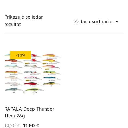
Prikazuje se jedan
rezultat
-16%
RAPALA Deep Thunder
11cm 28g
Izvorna
Trenutna
14,20
€
11,90
€