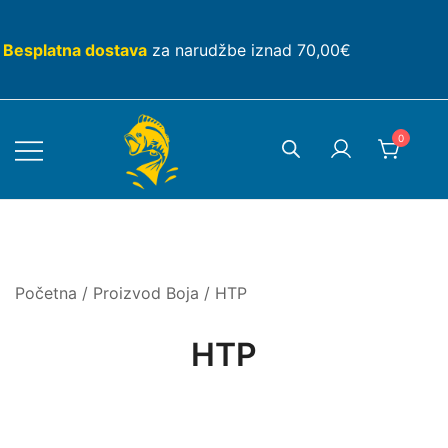
Skip
to
Besplatna dostava
za narudžbe iznad 70,00€
content
0
Početna
/ Proizvod Boja / HTP
HTP