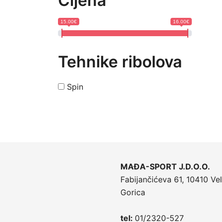
Cijena
15.00€
16.00€
Tehnike ribolova
Spin
MAĐA-SPORT J.D.O.O.
Fabijančićeva 61, 10410 Vel
Gorica
tel:
01/2320-527