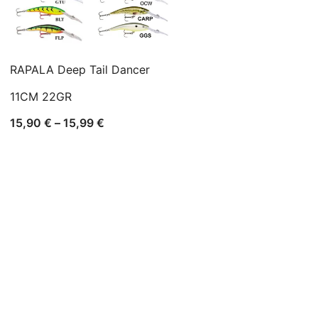
RAPALA Deep Tail Dancer
11CM 22GR
Raspon
15,90
€
–
15,99
€
cijena:
od
15,90 €
do
15,99 €