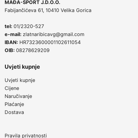
MAĐA-SPORT J.D.O.O.
Fabijančićeva 61, 10410 Velika Gorica
tel:
01/2320-527
e-mail:
zlatnaribicavg@gmail.com
IBAN:
HR7323600001102611054
OIB:
08278629209
Uvjeti kupnje
Uvjeti kupnje
Cijene
Naručivanje
Plaćanje
Dostava
Pravila privatnosti