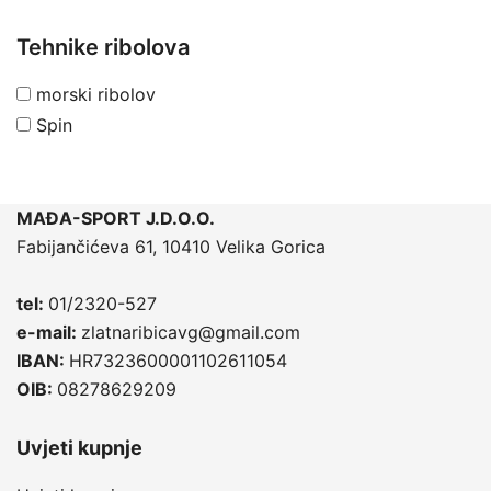
Tehnike ribolova
morski ribolov
Spin
MAĐA-SPORT J.D.O.O.
Fabijančićeva 61, 10410 Velika Gorica
tel:
01/2320-527
e-mail:
zlatnaribicavg@gmail.com
IBAN:
HR7323600001102611054
OIB:
08278629209
Uvjeti kupnje