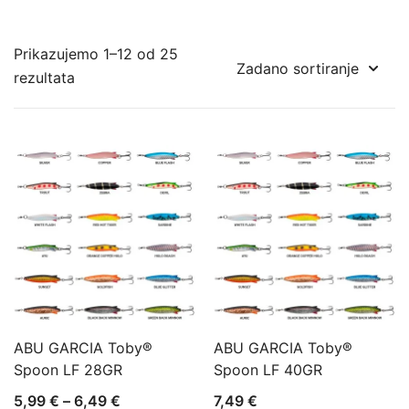
Prikazujemo 1–12 od 25
rezultata
ABU GARCIA Toby®
ABU GARCIA Toby®
Spoon LF 28GR
Spoon LF 40GR
Raspon
5,99
€
–
6,49
€
7,49
€