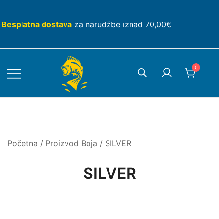
Skip
to
Besplatna dostava
za narudžbe iznad 70,00€
content
0
Početna
/ Proizvod Boja / SILVER
SILVER