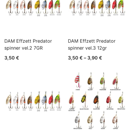
DAM Effzett Predator
DAM Effzett Predator
spinner vel.2 7GR
spinner vel.3 12gr
Raspon
3,50
€
3,50
€
–
3,90
€
cijena:
od
3,50 €
do
3,90 €