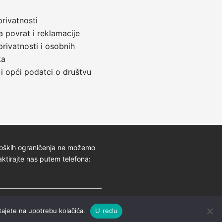
privatnosti
a povrat i reklamacije
privatnosti i osobnih
ka
 i opći podatci o društvu
oloških ograničenja ne možemo
aktirajte nas putem telefona:
tajete na upotrebu kolačića.
U redu