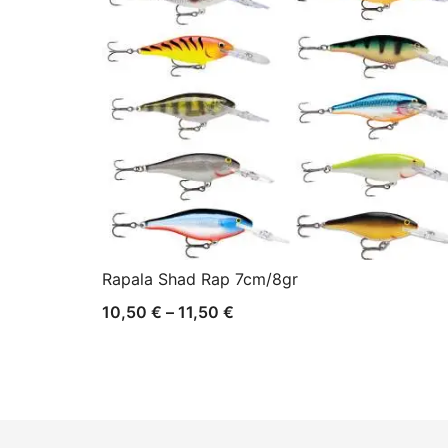
Rapala Shad Rap 7cm/8gr
Raspon
10,50
€
–
11,50
€
cijena:
od
10,50 €
do
11,50 €