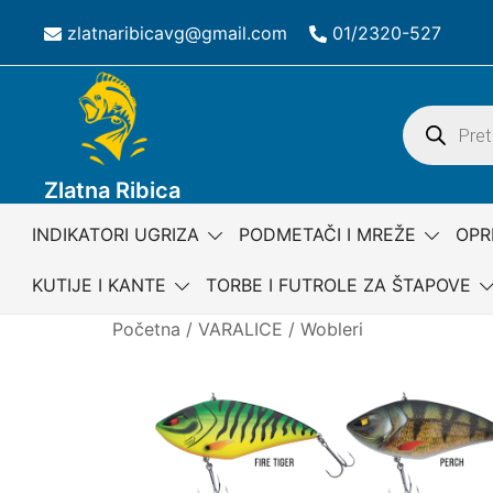
Skip
zlatnaribicavg@gmail.com
01/2320-527
to
content
Products
search
Zlatna Ribica
INDIKATORI UGRIZA
PODMETAČI I MREŽE
OPR
KUTIJE I KANTE
TORBE I FUTROLE ZA ŠTAPOVE
Početna
/
VARALICE
/
Wobleri