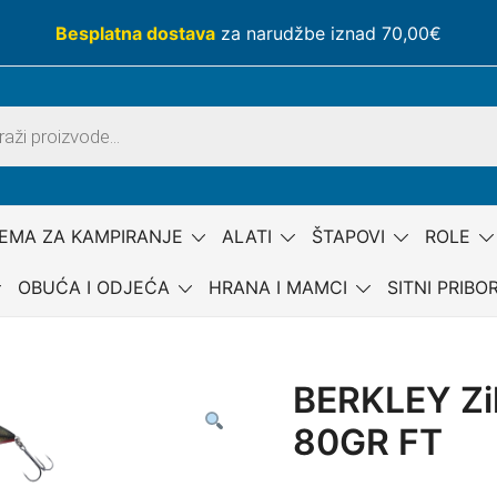
Besplatna dostava
za narudžbe iznad 70,00€
EMA ZA KAMPIRANJE
ALATI
ŠTAPOVI
ROLE
OBUĆA I ODJEĆA
HRANA I MAMCI
SITNI PRIBO
BERKLEY Zil
80GR FT