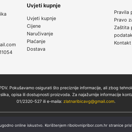
Uvjeti kupnje
Pravila 
ika
Uvjeti kupnje
Pravo z
Cijene
Zaštita 
Naručivanje
podata
Plaćanje
Kontakt
ail.com
Dostava
11054
DV. Pokušavamo osigurati što preciznije informacije, ali zbog tehn
slika, opisa ili dostupnosti proizvoda. Za najažurnije informacije kont
01/2320-527 ili e-maila:
zlatnaribicavg@gmail.com
.
eb develop by
NASA d.o.o.
 ugodno online iskustvo. Korištenjem ribolovnipribor.com.hr stranice pris