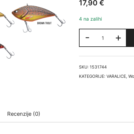
17,90
€
4 na zalihi
BERKLEY
-
+
Zilla
Lipless
13,5CM
80GR
SKU:
1531744
FT
KATEGORIJE:
VARALICE
,
Wo
količina
Recenzije (0)