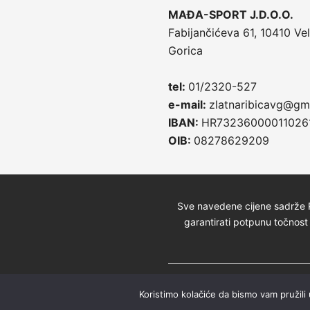
MAĐA-SPORT J.D.O.O.
Fabijančićeva 61, 10410 Vel
Gorica
tel:
01/2320-527
e-mail:
zlatnaribicavg@gm
IBAN:
HR73236000011026
OIB:
08278629209
Sve navedene cijene sadrže P
garantirati potpunu točnost 
© 2026 Zlatna Ribica | W
Koristimo kolačiće da bismo vam pružili