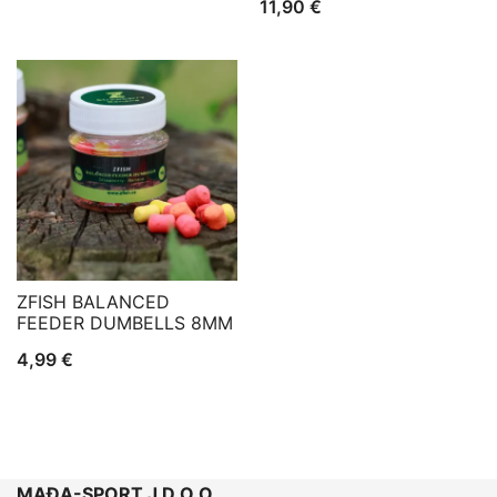
11,90
€
ZFISH BALANCED
FEEDER DUMBELLS 8MM
4,99
€
MAĐA-SPORT J.D.O.O.