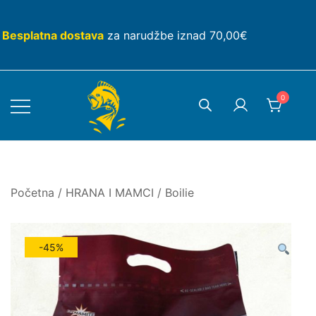
Skip
to
Besplatna dostava
za narudžbe iznad 70,00€
content
0
Početna
/
HRANA I MAMCI
/
Boilie
-45%