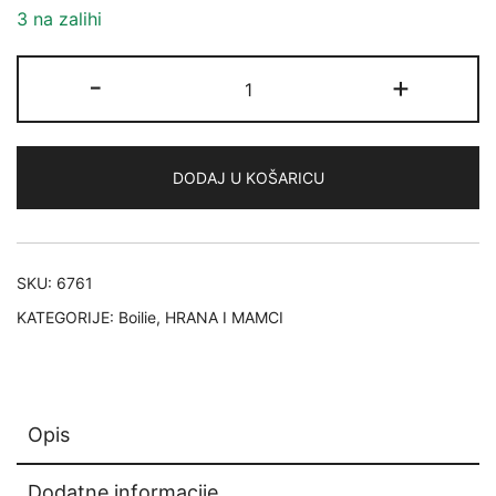
cijena
cijena
3 na zalihi
bila
je:
Dynamite
-
+
je:
41,19 €.
Baits
The
74,90 €.
Crave
DODAJ U KOŠARICU
15mm
Boilies
5kg
količina
SKU:
6761
KATEGORIJE:
Boilie
,
HRANA I MAMCI
Opis
Dodatne informacije