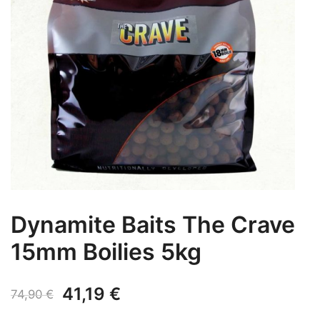
Dynamite Baits The Crave
15mm Boilies 5kg
Izvorna
Trenutna
41,19
€
74,90
€