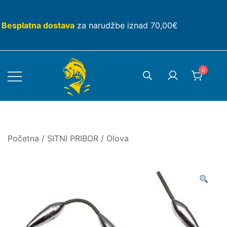
Skip
to
Besplatna dostava
za narudžbe iznad 70,00€
content
0
Početna
/
SITNI PRIBOR
/
Olova