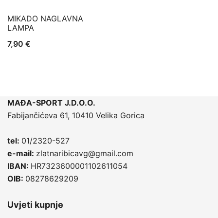
MIKADO NAGLAVNA
LAMPA
7,90
€
MAĐA-SPORT J.D.O.O.
Fabijančićeva 61, 10410 Velika Gorica
tel:
01/2320-527
e-mail:
zlatnaribicavg@gmail.com
IBAN:
HR7323600001102611054
OIB:
08278629209
Uvjeti kupnje