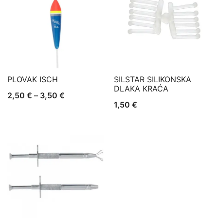
PLOVAK ISCH
SILSTAR SILIKONSKA
DLAKA KRAĆA
Raspon
2,50
€
–
3,50
€
1,50
€
cijena:
od
2,50 €
do
3,50 €