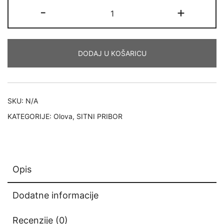
FALCON
-
+
do
LEAD
TORPILE
1,50 €
SA
DODAJ U KOŠARICU
SILIKONSKOM
CIJEVI
količina
SKU:
N/A
KATEGORIJE:
Olova
,
SITNI PRIBOR
Opis
Dodatne informacije
Recenzije (0)