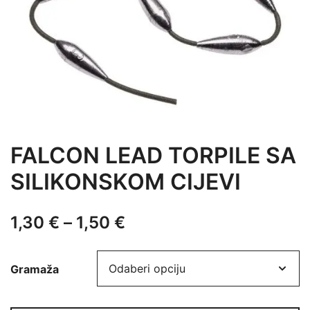
FALCON LEAD TORPILE SA
SILIKONSKOM CIJEVI
Raspon
1,30
€
–
1,50
€
cijena:
Gramaža
od
1,30 €