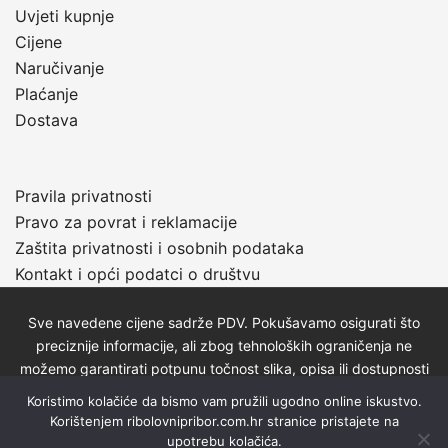
Uvjeti kupnje
Cijene
Naručivanje
Plaćanje
Dostava
Pravila privatnosti
Pravo za povrat i reklamacije
Zaštita privatnosti i osobnih podataka
Kontakt i opći podatci o društvu
Sve navedene cijene sadrže PDV. Pokušavamo osigurati što
preciznije informacije, ali zbog tehnoloških ograničenja ne
možemo garantirati potpunu točnost slika, opisa ili dostupnosti
proizvoda. Za najažurnije informacije kontaktirajte nas putem
Koristimo kolačiće da bismo vam pružili ugodno online iskustvo.
telefona: 01/2320-527 ili e-maila:
zlatnaribicavg@gmail.com
.
Korištenjem ribolovnipribor.com.hr stranice pristajete na
upotrebu kolačića.