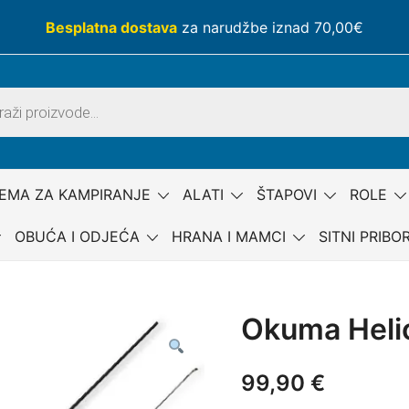
Besplatna dostava
za narudžbe iznad 70,00€
EMA ZA KAMPIRANJE
ALATI
ŠTAPOVI
ROLE
OBUĆA I ODJEĆA
HRANA I MAMCI
SITNI PRIBO
Okuma Heli
99,90
€