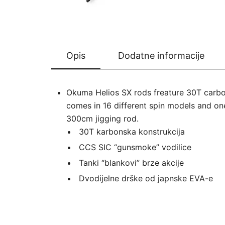
Opis
Dodatne informacije
Okuma Helios SX rods freature 30T carbon
comes in 16 different spin models and one
300cm jigging rod.
30T karbonska konstrukcija
CCS SIC “gunsmoke” vodilice
Tanki “blankovi” brze akcije
Dvodijelne drške od japnske EVA-e