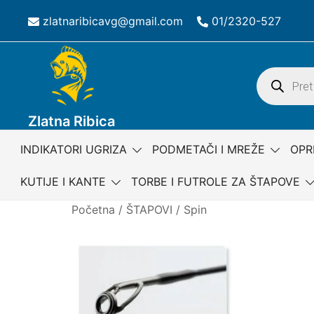
Skip
zlatnaribicavg@gmail.com
01/2320-527
to
content
Products
search
Zlatna Ribica
INDIKATORI UGRIZA
PODMETAČI I MREŽE
OPR
KUTIJE I KANTE
TORBE I FUTROLE ZA ŠTAPOVE
Početna
/
ŠTAPOVI
/
Spin