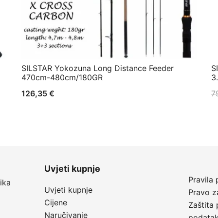
SILSTAR Yokozuna Long Distance Feeder
S
470cm-480cm/180GR
3
126,35
€
7
Uvjeti kupnje
Pravila 
ika
Uvjeti kupnje
Pravo z
Cijene
Zaštita 
Naručivanje
podata