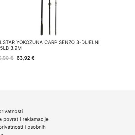
ILSTAR YOKOZUNA CARP SENZO 3-DIJELNI
.5LB 3.9M
Izvorna
Trenutna
9,90
€
63,92
€
cijena
cijena
bila
je:
je:
63,92 €.
79,90 €.
privatnosti
a povrat i reklamacije
privatnosti i osobnih
ka