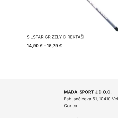
SILSTAR GRIZZLY DIREKTAŠI
Raspon
14,90
€
–
15,79
€
cijena:
od
14,90 €
do
15,79 €
MAĐA-SPORT J.D.O.O.
Fabijančićeva 61, 10410 Vel
Gorica