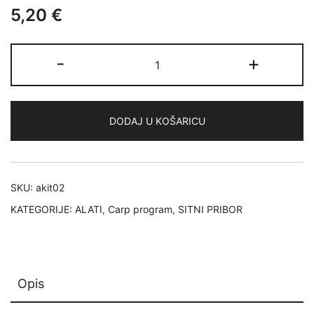
5,20
€
SILSTAR
-
+
SET
OD
NEHRĐAJUĆEG
DODAJ U KOŠARICU
INOXA
4KOM
količina
SKU:
akit02
KATEGORIJE:
ALATI
,
Carp program
,
SITNI PRIBOR
Opis