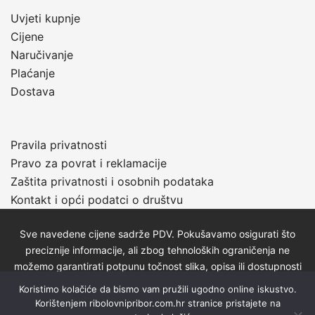
Uvjeti kupnje
Cijene
Naručivanje
Plaćanje
Dostava
Pravila privatnosti
Pravo za povrat i reklamacije
Zaštita privatnosti i osobnih podataka
Kontakt i opći podatci o društvu
Sve navedene cijene sadrže PDV. Pokušavamo osigurati što
preciznije informacije, ali zbog tehnoloških ograničenja ne
možemo garantirati potpunu točnost slika, opisa ili dostupnosti
proizvoda. Za najažurnije informacije kontaktirajte nas putem
Koristimo kolačiće da bismo vam pružili ugodno online iskustvo.
telefona: 01/2320-527 ili e-maila:
zlatnaribicavg@gmail.com
.
Korištenjem ribolovnipribor.com.hr stranice pristajete na