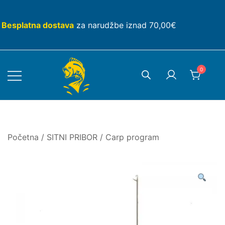
Skip
to
Besplatna dostava
za narudžbe iznad 70,00€
content
0
Početna
/
SITNI PRIBOR
/
Carp program