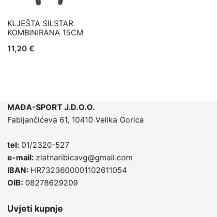
KLJEŠTA SILSTAR
KOMBINIRANA 15CM
11,20
€
MAĐA-SPORT J.D.O.O.
Fabijančićeva 61, 10410 Velika Gorica
tel:
01/2320-527
e-mail:
zlatnaribicavg@gmail.com
IBAN:
HR7323600001102611054
OIB:
08278629209
Uvjeti kupnje