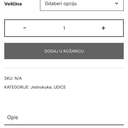
Veličina
VMC
-
+
Carp
7102BN
količina
DODAJ U KOŠARICU
SKU:
N/A
KATEGORIJE:
Jednokuke
,
UDICE
Opis