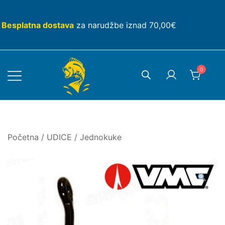
Skip
to
Besplatna dostava
za narudžbe iznad 70,00€
content
0
Početna
/
UDICE
/
Jednokuke